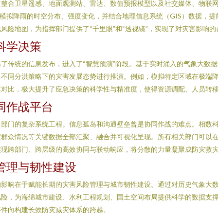
过整合卫星遥感、地面观测站、雷达、数值预报模型以及社交媒体、物联
准模拟降雨的时空分布、强度变化，并结合地理信息系统（GIS）数据，
风险地图，为指挥部门提供了“千里眼”和“透视镜”，实现了对灾害影响的
科学决策
了传统的信息发布，进入了“智慧预演”阶段。基于实时涌入的气象大数
、不同分洪策略下的灾害发展态势进行推演。例如，模拟特定区域在极端
案对比，极大提升了应急决策的科学性与精准度，使得资源调配、人员转
同作战平台
部门的复杂系统工程。信息孤岛和沟通壁垒曾是协同作战的难点。相数科
群众情况等关键数据全部汇聚、融合并可视化呈现。所有相关部门可以在
实现跨部门、跨层级的高效协同与联动响应，将分散的力量凝聚成防灾救
管理与韧性建设
的影响在于赋能长期的灾害风险管理与城市韧性建设。通过对历史气象大
风险，为海绵城市建设、水利工程规划、国土空间布局提供科学的数据支
事件向构建长效防灾减灾体系的跨越。