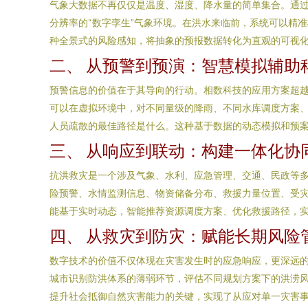
气象大数据不再仅仅是温度、湿度、降水量的简单集合。通
分辨率的“数字孪生”气象环境。在洪水来临前，系统可以精
种全景式的风险感知，将抽象的预报数据转化为直观的可视化
二、 从预警到预演：智慧模拟辅助
预警信息的价值在于其导向的行动。相数科技的应用方案超越
可以在虚拟环境中，对不同量级的降雨、不同水库调度方案
人员疏散的最佳路径是什么。这种基于数据的动态模拟和预
三、 从响应到联动：构建一体化协
抗洪救灾是一个涉及气象、水利、应急管理、交通、民政等多
险预警、水情监测信息、物资储备分布、救援力量位置、受灾
能基于实时动态，智能推荐资源调度方案、优化救援路径，
四、 从救灾到防灾：赋能长期风险
数字技术的价值不仅体现在灾害发生时的应急响应，更深远
城市识别防洪体系的薄弱环节，评估不同规划方案下的洪涝
提升社会抵御自然灾害能力的关键，实现了从应对单一灾害